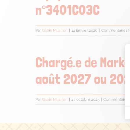
n°3401C03C
Par
Gabin Muairon
|
14 janvier 2026
|
Commentaires 
Chargé.e de Mark
août 2027 ou 202
Par
Gabin Muairon
|
27 octobre 2025
|
Commentaires