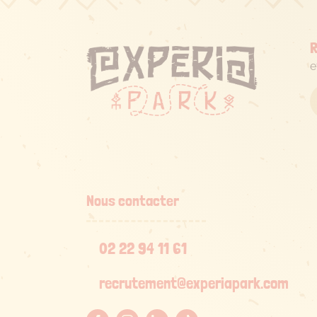
R
e
Nous contacter
02 22 94 11 61
recrutement@experiapark.com