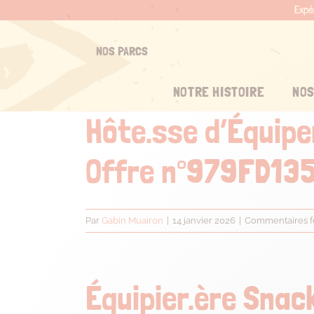
Passer
Expé
au
contenu
NOS PARCS
NOTRE HISTOIRE
NOS
Hôte.sse d’Équipe
Offre n°979FD13
Par
Gabin Muairon
|
14 janvier 2026
|
Commentaires 
Équipier.ère Snack