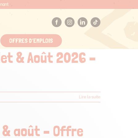
enant
OFFRES D’EMPLOIS
let & Août 2026 –
Lire la suite
 & août – Offre