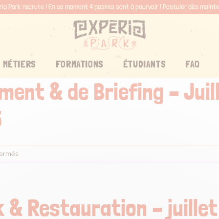
ria Park recrute ! En ce moment 4 postes sont à pourvoir !
Postuler dès maint
 MÉTIERS
FORMATIONS
ÉTUDIANTS
FAQ
ment & de Briefing – Juil
5
sur
fermés
Hôte.sse
d’Équipement
&
de
 & Restauration – juillet
Briefing
–