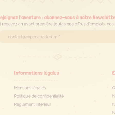
d’Expérience
–
septembre
ejoignez l'aventure : abonnez-vous à notre Newslette
2026
t recevez en avant première toutes nos offres d'emplois, no
à
août
2027
ou
2028
–
Offre
n°A4945508
Informations légales
E
Mentions légales
Q
Politique de confidentialité
N
Règlement Intérieur
N
N